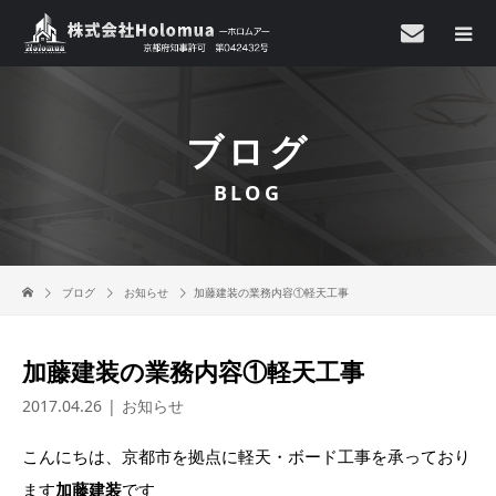
ブログ
BLOG
ブログ
お知らせ
加藤建装の業務内容①軽天工事
加藤建装の業務内容①軽天工事
2017.04.26
お知らせ
こんにちは、京都市を拠点に軽天・ボード工事を承っており
ます
加藤建装
です